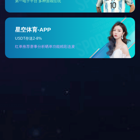

子华体会体育

2021-0
郑州建投工程咨询有
随着郑州市第102高级中学新
实徐立毅书记调研教育工作时
阶段学校外迁建

子华体会体育

2021-0
华体会体育
上一页
13
14
15
16
17
下一页
尾
···
···
页
集团