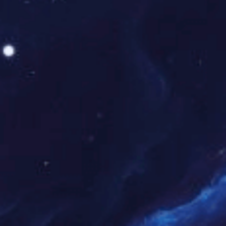
2020
被市国资委授予：2019年度市国资系统平安建设优秀单位
被市国资委授予：2019年度市管企业目标管理先进单位
被省委、省政府授予：省级文明单位
2019
被市委、市政府授予：在第十一届全国少数民族传统体育运
被市企业改革与发展工作领导小组授予：全市国企改革攻坚
被市国资委授予：2018年度市国资系统平安建设优秀单位
被市国资委授予：2018年度市管企业目标管理先进单位