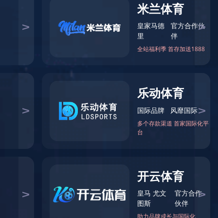
华体会体育-华体会（中国）
>
集团概况
>
公司荣誉
南省工程建设优质工程荣誉。
奖以及河南省市政工程安全文明
政优良工程。
商鼎杯”奖。