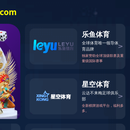
手机版
党的建设
华体会体育
平安建设
人力资源