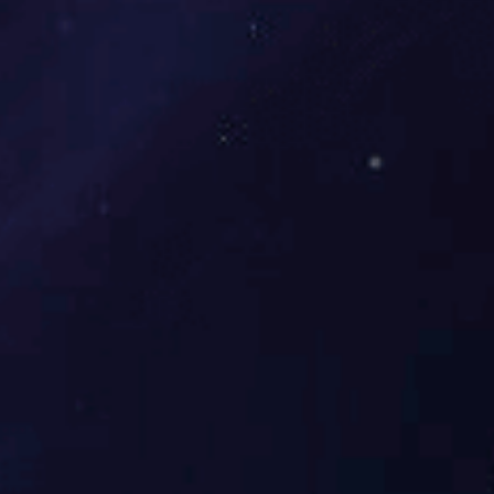
被市国资委授予：2016年度市国资系统平安建设优秀单位
被郑州市人民政府授予：2016年度重点项目建设先进单位
2016
被市国资委授予：2015年度市国资系统平安建设优秀单位
荣获市国资系统两学一做”知识竞赛二等奖
被郑州市公共机构节能工作领导小组授予：郑州市“十二五”
被郑州市人民政府办公厅授予：郑州市公开（热线）电话系
2015