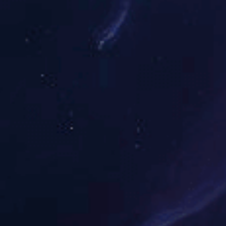
9月
7月
6月
11月
4月