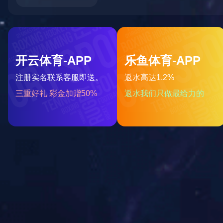
2016
12月
2015
2014
11月
2013
2012
7月
2011
6月
5月
3月