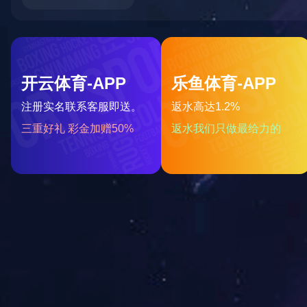
在讲解员的带领下支部党员参观了廉洁