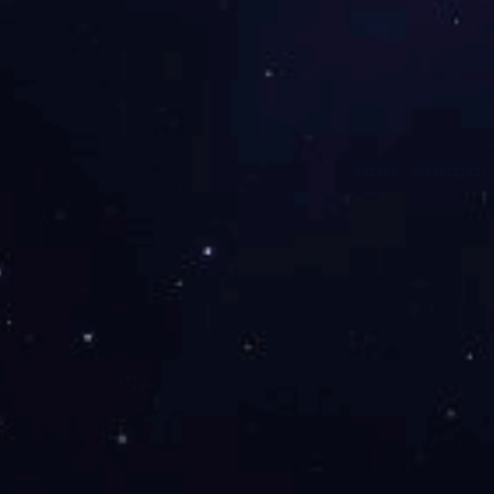
更务实的作风干好本职工作，在新时代新征
把本文分享给您的朋友：
上一篇：
赫喆党支部组织开展“老党员重温入党誓词
下一篇：
赫喆党支部开展“新中国建国以来工业化发
华体会体育-华体会（中国）
地址：河南省郑州市郑东新区平安大道189号
邮编：450046
电话：0371-67188871