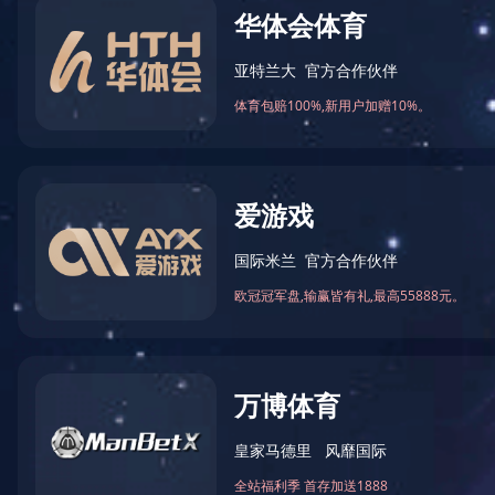
政府要闻
集团新闻
子华体会体育
咨询党支部赴郑州市公共
为庆祝中国共产党成立100周年，激
建投工程咨询有限公司党支部组织党员来到