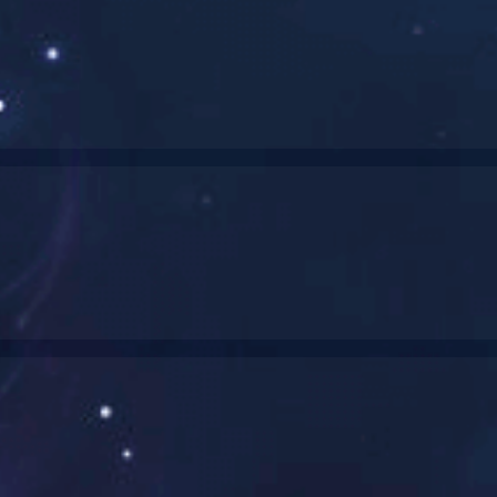
资源廉洁教育示范基地开展“重温入党誓词”
来源：咨询党支部 编辑：zgci 发布日期：2021-06-29 10:31:55 点击数：615
励党员干部不忘初心、牢记使命，扎实做好党风廉政建设工
郑州市公共资源廉洁教育示范基地，开展“重温入党誓词”