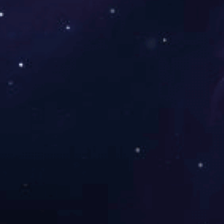
参观结束后，支部党员在廉洁教育基地
受了深刻洗礼，同志们纷纷表示，要牢记党