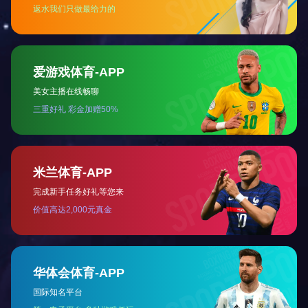
局的一次生动实践。华体会体育-华体会（中国） 组织干部职工通过多
气、有本事、负责任，扑下身子，真抓实干。工作有主次，事务有轻重，
绩，以及党和政府对2015年工作的部署和展望，我们从中看到了更大
的韧劲，要有一丝不苟的严谨，要发扬钉钉子的精神，把工作目标放在心
们更为透彻地了解报告内容，更加清晰地认识到当前形势和未来发展方向
率。华体会体育-华体会（中国） 上下都要把真抓实干、敢于担当作为

集团新闻

2015-03-23

4442
及时采取必要合理有效的措施防止事故发生。之后观看的《交通安全警示
排、早动手。二要突出一个“紧”字，精神上绷紧、时间上从紧、落实上
的影响和痛苦。 最后，付总对本次教育培训活动做了总结讲话，希望大
要突出一个“快”字，坚持工作快上手、项目快推进、矛盾快处理、目标
世界观、人生观和价值观；不断勤奋努力、充分地发挥主观能动性，认真
华体会体育-华体会（中国） 召开2014年度工作总
要突出一个“实”字，对定下来的事要抓住不放，盯住不让，记住不忘，
守法，不超员、不超速，严禁酒后驾车，严禁疲劳驾驶，严格遵守交通
体会体育-华体会（中国） 上下平平安安。今年我们与各部门、各项目
2015年2月15日，华体会体育-华体会（中国） 2014年度工作总结暨
把党风廉政和平安建设、安全生产放在与业务工作同等重要的位置上来抓
2015年度工作；表彰了2014年度先进部门、先进工作者和优秀共产党
（中国） 科学发展、全面发展、平安发展。六是会议印发了2015年度
会议。会议由华体会体育-华体会（中国） 监事会主席付立文同志主持。
学习，抓好贯彻落实。
作报告。秦总在报告中充分总结了华体会体育-华体会（中国） 2014年度
亿元（不含马寨、工贸学校项目融资），超额完成30亿元的年度融资目

集团新闻

2015-02-15

4628
会实现直接融资的新局面；二是按照投资计划及时间节点，扎实推进项目
完成投资总额12.4亿元；三是政府“四资”整合与注入工作取得较大进展
元，实现利润8995.45万元；五是按期足额偿还贷款本息7.51亿元，
市委组织部、市国资委考核组莅临华体会体育-华体
动、人事改革，公司内生动力不断增强；八是制定、完善了公司发展规划
2015年1月8日上午，市委组织部、市国资委联合考核组一行5人在史
加强，全年无违法违纪和重特大责任事故现象发生；十是公司党的群众路
核。 考核会上，考核组组长史书喜首先介绍了此次考核的重要意义和目
一步提升。 秦总指出，虽然2014年华体会体育-华体会（中国） 克
年度述学述职述廉报告。秦总指出，2014年，华体会体育-华体会（中
充足的现金流，加上2015年地方政府性债务及财政新预算法改革将进
中、四中全会，积极融入以航空港为统领的郑州都市区建设大局，牢牢把