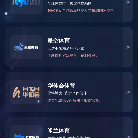
政府要闻
集团新闻
子华体会体育
华体会体育-华体会（中国） 举办“践行社会主义核
为弘扬正能量，唱响主旋律，引导国有企业党员干部职工积极践行社会主义
办“践行社会主义核心价值”主题演讲比赛。来自华体会体育-华体会（中
现场，参赛选手以十八大精神、中国梦、中原梦、青春力量等为主题，结
梦等等。选手们有的慷慨激昂，有的风趣幽默，有的饱含深情，精彩的表
达、形象风度、现场效果进行公平、公正地打分，评出了一、二、三等奖

集团新闻

2015-06-01

4403
工积极向上、锐意进取、乐于奉献的精神风貌，引领干部职工坚定理想信
神文明建设的进程中书写绚丽篇章。
紫东路正式通车
5月19日，由我公司投资建设的紫东路（规划路～中州大道）道路
司工程建设团队以“5+2”、“白加黑”的繁忙工作模式，不等不靠，真抓
筑全部完成，雨、污水管道、自来水、天然气和通讯管线等公配管线已
市南部，规划道路性质为东西向城市主干路，西起规划路，东至中州大道
路交通压力，也是畅通郑州工程的标志性工程。作为我公司投资承建的支

集团新闻

2015-05-21

5108
对我公司完工道路的顺利移交具有示范作用。