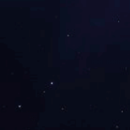
把本文分享给您的朋友：
上一篇：
建投文创｜晤见·李清照：一场跨越千年
下一篇：
华体会体育-华体会（中国） 召开2025
华体会体育-华体会（中国）
地址：河南省郑州市郑东新区平安大道189号