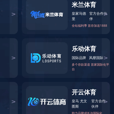
华体会体育-华体会（中国）
>
华体会体育
>
集团新闻
人）抓基层党建述职评议会
2
职评议会在正商环湖国际1711会议室召开。产
结部署，公司党委班子成员、各基层党支部书
度基层党建工作，精准检阅支部书记（负责