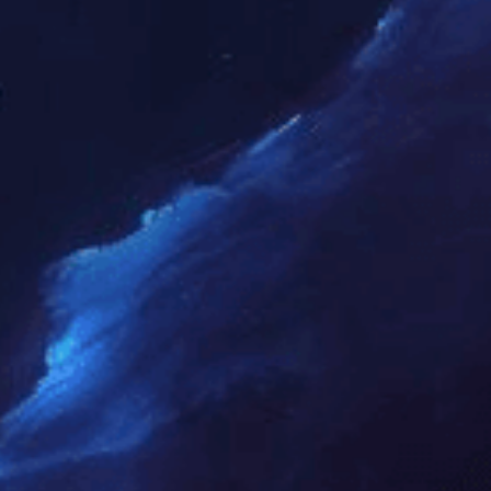
负责人）依次作现场述职，其余支部按要求作
观总结了2025年在理论武装、组织建设、
结合支部业务特色制定了靶向明确、具体可行