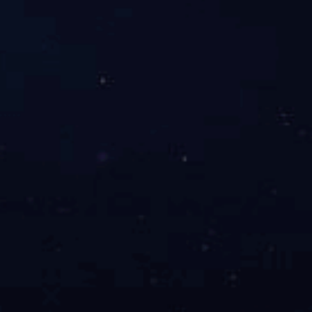
政策法规
国家政策法规
地方政策法规