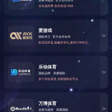
流。通过金三专家的精彩讲解和参会人员的积极参与，大
目工作开展，储备积累前沿专业技术和先进管理经验。