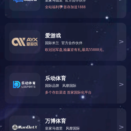
活动中，秦广远同志身体力行、率先垂范，身着志愿者服装，
两小时，共清理了近两公里绿化带的卫生垃圾，清理垃圾约
20
对道路两侧乱停乱放车辆现象进行了规范；还向附近居民宣传