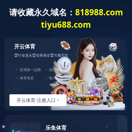
华体会体育
今天是
欢迎访问华体会体育-华体会（中国） 网站！