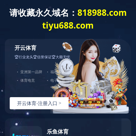
华体会体育
今天是
欢迎访问华体会体育-华体会（中国） 网站！