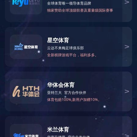
企业理念
文化活动
集团视频
华体会体育-华体会（
来源：本站 编辑：申俊
七夕同聚，共赏诗情。为弘扬中华民族优秀传统文
日上午，
华体会体育-华体会（中国） 组织
开展“我们的